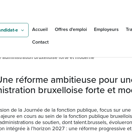
Aller au contenu principal
Rechercher
Accueil
Offres d'emploi
Employeurs
Tra
andidat·e
Contact
administration bruxelloise forte et moderne
Une réforme ambitieuse pour un
istration bruxelloise forte et m
asion de la Journée de la fonction publique, focus sur une
ajeure en cours au sein de la fonction publique bruxellois
administrations de soutien, dont talent.brussels, évoluero
on intégrée à l’horizon 2027 : une réforme progressive et