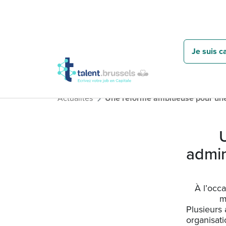
Je suis c
Actualités
Une réforme ambitieuse pour une 
admin
À l’occ
m
Plusieurs 
organisati