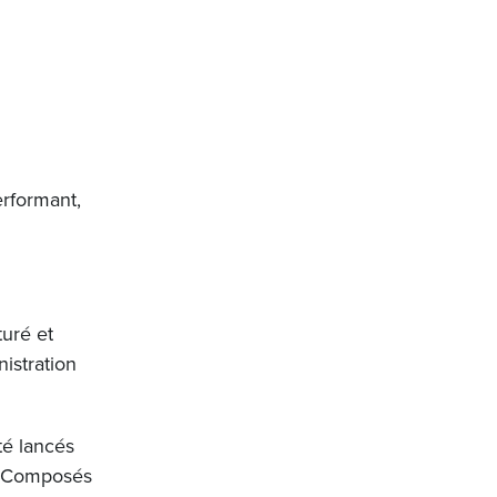
erformant,
turé et
istration
té lancés
s. Composés