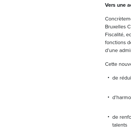
Vers une a
Concrètemen
Bruxelles C
Fiscalité, 
fonctions d
d’une admin
Cette nouv
de rédu
d’harmon
de renf
talents