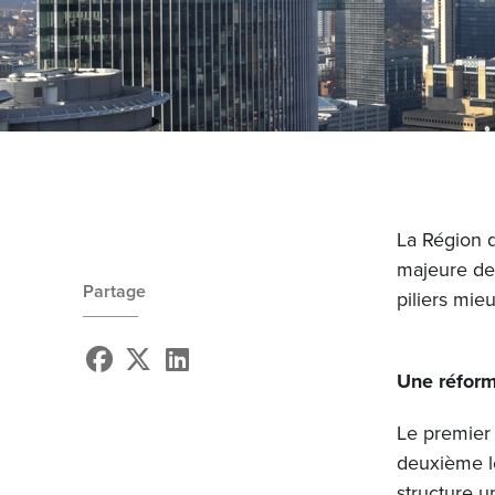
La Région d
majeure de 
Partage
piliers mie
Une réform
Le premier 
deuxième le
structure u