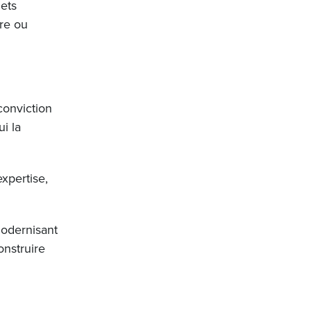
jets
tre ou
conviction
i la
xpertise,
modernisant
onstruire
.