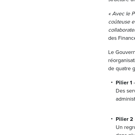
« Avec le P
coûteuse et
collaborate
des Financ
Le Gouvern
réorganisat
de quatre g
Pilier 1
Des ser
administ
Pilier 2
Un regr