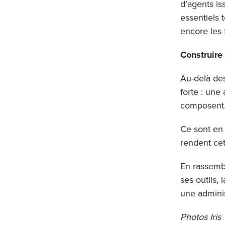
d’agents iss
essentiels 
encore les f
Construire
Au-delà des
forte : une
composent
Ce sont en 
rendent cet
En rassembl
ses outils,
une adminis
Photos Ir