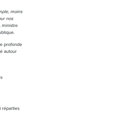
imple, moins
our nos
 ministre
publique.
ne profonde
ré autour
es
 réparties