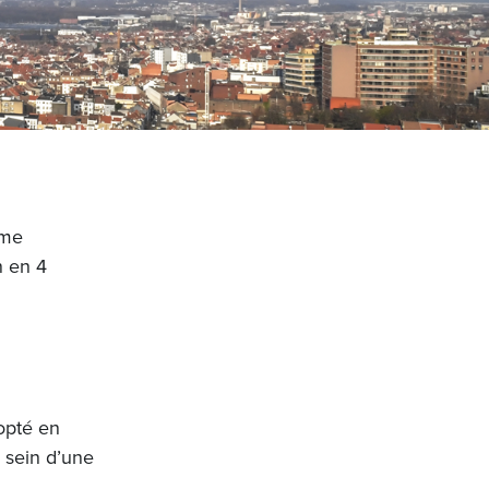
rme
n en 4
dopté en
u sein d’une