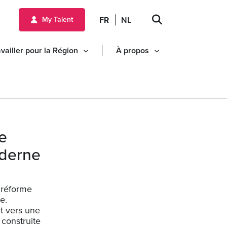
FR
NL
My Talent
vailler pour la Région
À propos
e
oderne
 réforme
e.
nt vers une
 construite