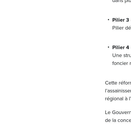
dans plu
Pilier 3
Pilier d
Pilier 4
Une stru
foncier 
Cette réfor
l’assainiss
régional à 
Le Gouvern
de la conce