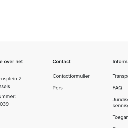
e over het
Contact
Inform
Contactformulier
Transp
rusplein 2
ssels
Pers
FAQ
nummer:
Juridi
.039
kennis
Toegan