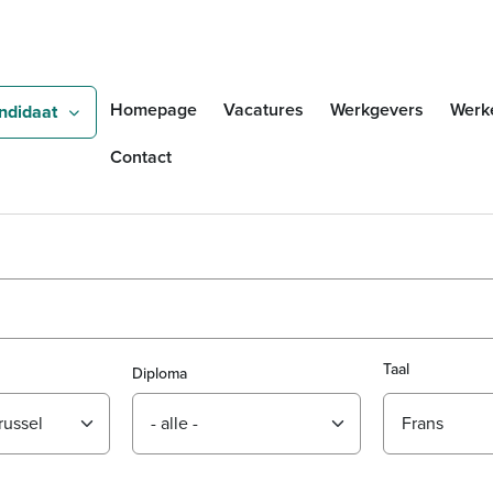
Overslaan en naar de inho
Zoeken
Homepage
Vacatures
Werkgevers
Werk
ndidaat
Contact
Taal
Diploma