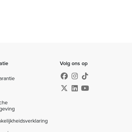
atie
Volg ons op
arantie
sche
geving
kelijkheidsverklaring