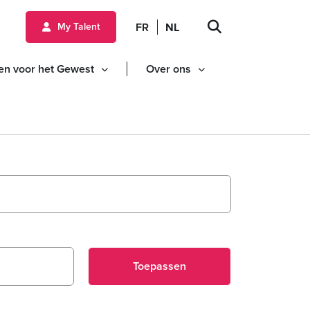
ud gaan
FR
NL
My Talent
en voor het Gewest
Over ons
Toepassen