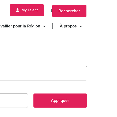
FR
NL
My Talent
Rechercher
vailler pour la Région
À propos
Appliquer