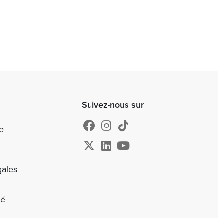
Suivez-nous sur
e
gales
té