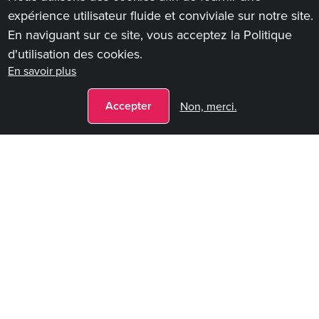
expérience utilisateur fluide et conviviale sur notre site.
En naviguant sur ce site, vous acceptez la Politique
Nos services
d'utilisation des cookies.
En savoir plus
Accepter
Non, merci.
SOUTIEN JURIDIQUE
Notre service juridique
fournit un appui, des
avis et des conseils
aux organismes publics
bruxellois, notamment en droit social et droit
public
Plus d'information