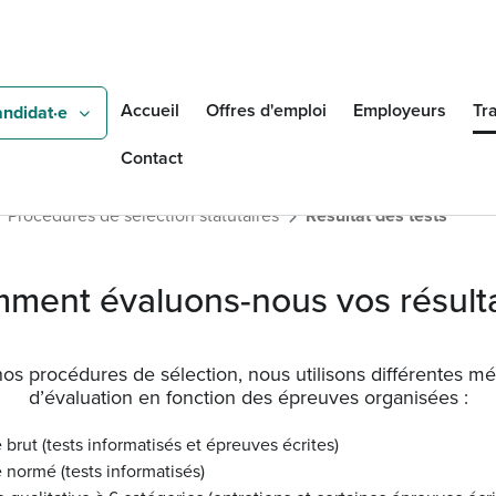
Aller au contenu principal
Rechercher
Accueil
Offres d'emploi
Employeurs
Tra
andidat·e
Contact
Procédures de sélection statutaires
Résultat des tests
ment évaluons-nous vos résulta
os procédures de sélection, nous utilisons différentes m
d’évaluation en fonction des épreuves organisées :
 brut (tests informatisés et épreuves écrites)
 normé (tests informatisés)