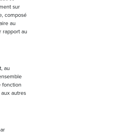
ement sur
ce, composé
aire au
r rapport au
, au
’ensemble
 fonction
 aux autres
Par