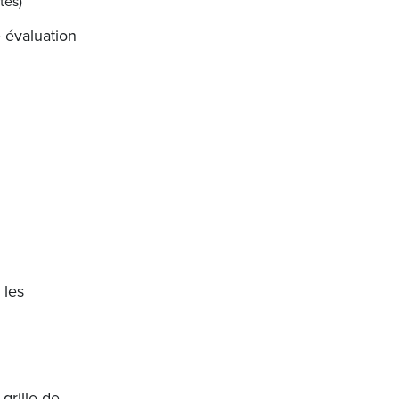
tes)
 évaluation
 les
grille de