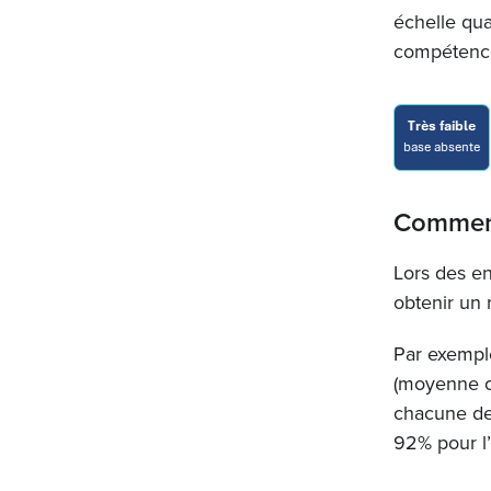
échelle qua
compétenc
Comment 
Lors des en
obtenir un 
Par exemple
(moyenne ob
chacune des
92% pour l’