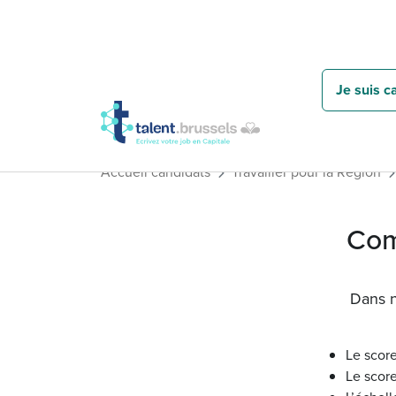
Je suis c
Accueil candidats
Travailler pour la Région
Com
Dans n
Le score
Le score