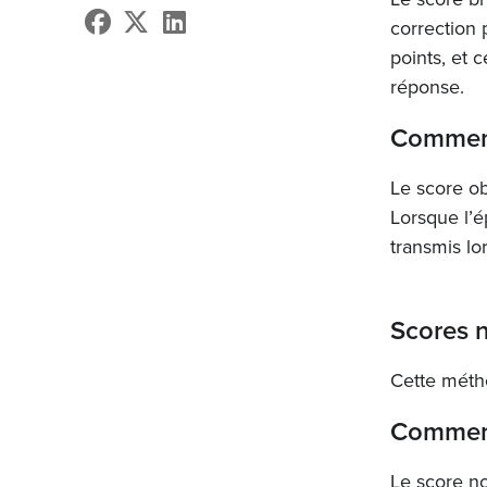
correction
points, et 
réponse.
Comment
Le score ob
Lorsque l’é
transmis lo
Scores 
Cette métho
Comment 
Le score n