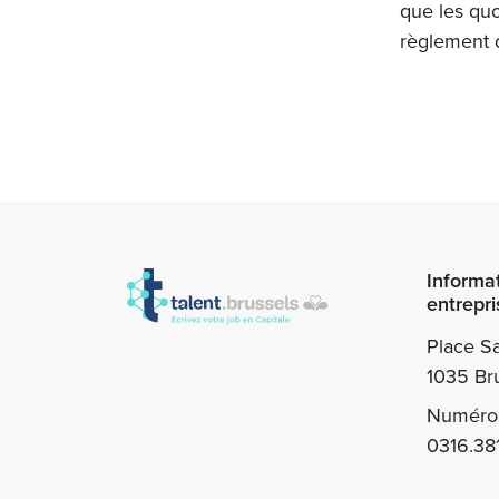
que les qu
règlement d
Informa
entrepri
Place Sa
1035 Bru
Numéro 
0316.38