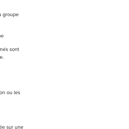
u groupe
nne
rmés sont
e.
ion ou les
ée sur une