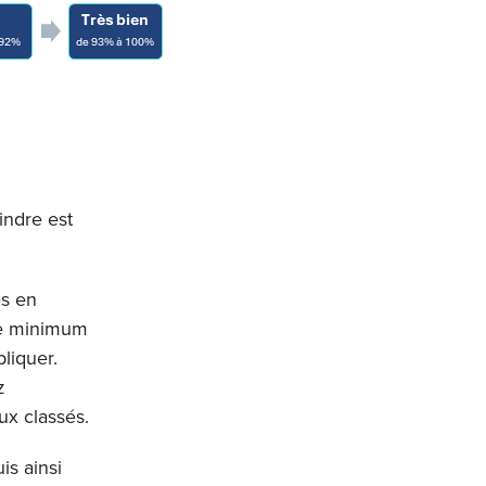
indre est
és en
ore minimum
liquer.
z
eux classés.
is ainsi