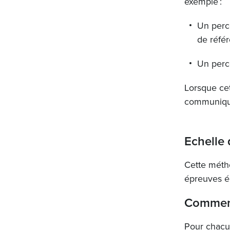
exemple :
Un perc
de réfé
Un perc
Lorsque cet
communiqués
Echelle 
Cette métho
épreuves é
Comment
Pour chacu