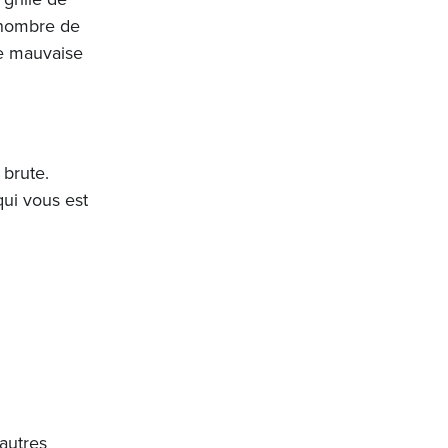
 nombre de
de mauvaise
 brute.
qui vous est
autres