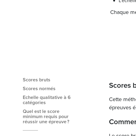
L’échell
Chaque mét
Scores bruts
Scores 
Scores normés
Echelle qualitative à 6
Cette métho
catégories
épreuves é
Quel est le score
minimum requis pour
Comment 
réussir une épreuve ?
Le score br