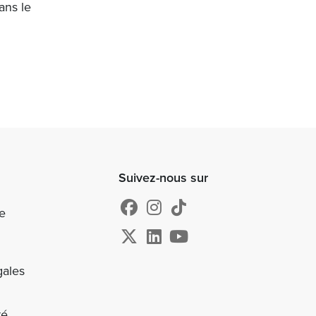
ans le
Suivez-nous sur
e
gales
té