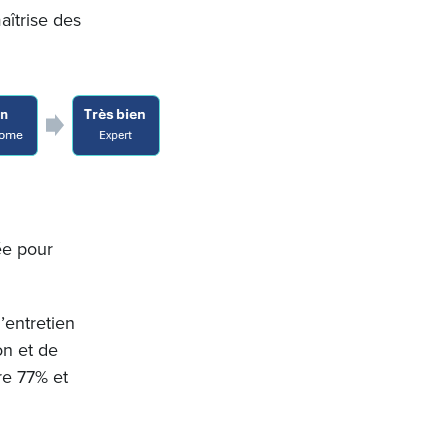
aîtrise des
ée pour
’entretien
on et de
re 77% et