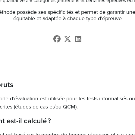
e qualitative à 6 catégories (entretiens et certaines épreuves écri
hode possède ses spécificités et permet de garantir une
équitable et adaptée à chaque type d’épreuve
bruts
de d’évaluation est utilisée pour les tests informatisés ou
crites (études de cas et/ou QCM).
est-il calculé ?
ut est basé sur le nombre de bonnes réponses et sur une 