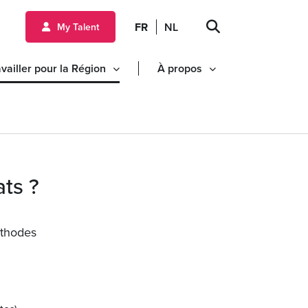
FR
NL
My Talent
vailler pour la Région
À propos
ts ?
éthodes