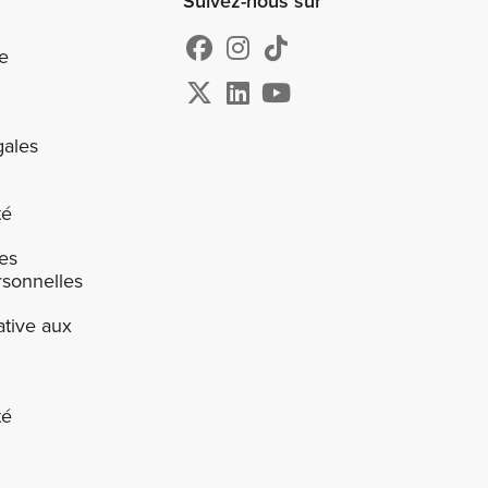
Suivez-nous sur
e
gales
té
des
sonnelles
ative aux
té