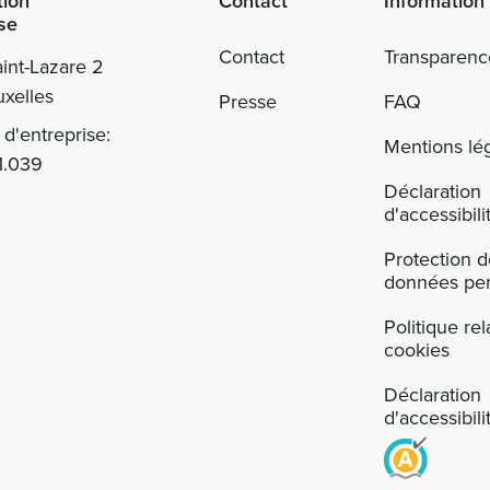
tion
Contact
Information
se
Contact
Transparenc
int-Lazare 2
xelles
Presse
FAQ
d'entreprise:
Mentions lé
1.039
Déclaration
d'accessibili
Protection 
données per
Politique rel
cookies
Déclaration
d'accessibili