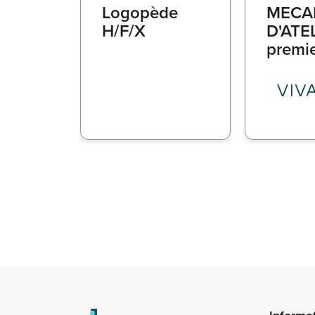
Logopède
MECA
H/F/X
D'ATEL
premi