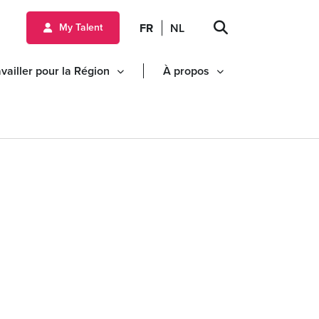
FR
NL
My Talent
vailler pour la Région
À propos