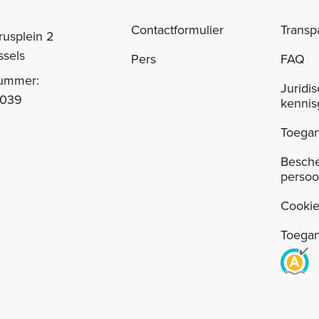
Contactformulier
Transp
rusplein 2
ssels
Pers
FAQ
nummer:
Juridi
.039
kennis
Toegan
Besch
perso
Cookie
Toegan