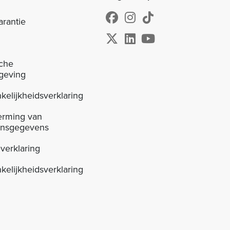
arantie
sche
geving
kelijkheidsverklaring
erming van
onsgegevens
verklaring
kelijkheidsverklaring