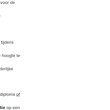
 voor de
e
 tijdens
e hoogte te
erlijke
 diploma
of
tie
op een