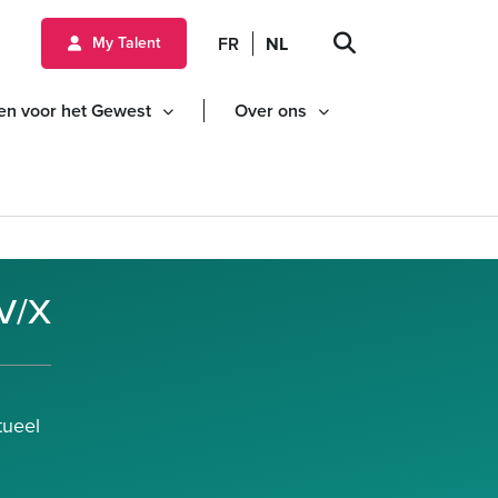
ud gaan
FR
NL
My Talent
en voor het Gewest
Over ons
/V/X
tueel