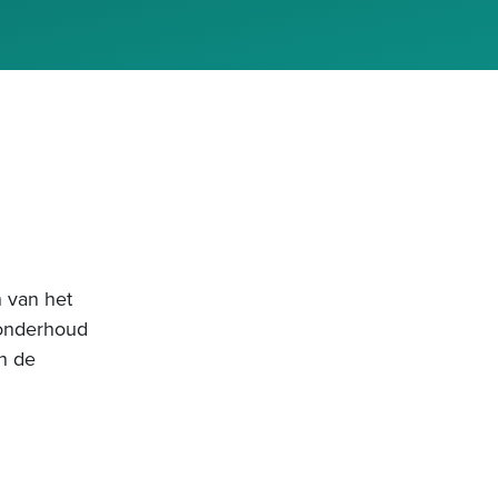
n van het
t onderhoud
n de