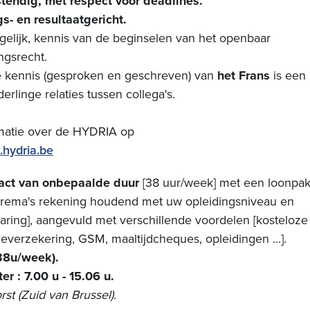
tendig, met respect voor deadlines.
- en resultaatgericht.
gelijk, kennis van de beginselen van het openbaar
ngsrecht.
he kennis (gesproken en geschreven) van
het Frans
is een
erlinge relaties tussen collega's.
matie over de HYDRIA op
.hydria.be
ract van onbepaalde duur
[38 uur/week] met een loonpak
arema's rekening houdend met uw opleidingsniveau en
ring], aangevuld met verschillende voordelen [kosteloze
tieverzekering, GSM, maaltijdcheques, opleidingen ...].
(38u/week).
r : 7.00 u - 15.06 u.
orst (Zuid van Brussel).