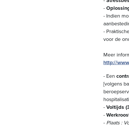
-
Stressbes
-
Oplossings
-
Indien mo
aanbestedi
- Praktisc
voor de ond
Meer infor
http://www
- Een
cont
[volgens b
beroepserva
hospitalisa
-
Voltijds 
-
Werkrooste
-
Plaats : V