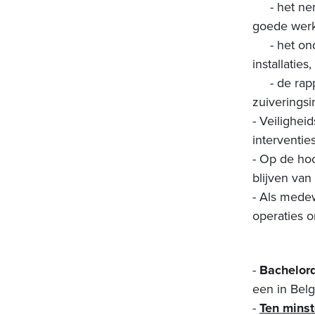
- het neme
goede werki
- het onde
installatie
- de rappo
zuiveringsi
- Veilighei
interventies
- Op de hoo
blijven van
- Als mede
operaties 
-
Bachelord
een in Belg
-
Ten minst