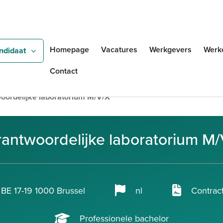
Overslaan en naar de inho
Zoeken
Homepage
Vacatures
Werkgevers
Werk
ndidaat
Contact
oordelijke laboratorium M/V/X
antwoordelijke laboratorium M
BE 17-19 1000 Brussel
nl
Contrac
Professionele bachelor