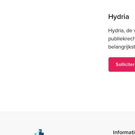
Hydria
Hydria, de
publiekrec
belangrijks
Sollicite
Informati