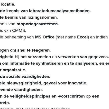
 locatie.
nde kennis van laboratoriumanalysemethoden.
de kennis van lozingsnormen.
nnis van
rapportagesystemen.
nis van CMMS.
de beheersing van
MS Office
(met name
Excel
) en indien
gen om snel te reageren.
igheid
bij
het verzamelen
en
verwerken van gegevens.
om informatie te synthetiseren en te analyseren, en 
r organisatie.
de sociale vaardigheden.
ele nieuwsgierigheid, gevoel voor innovatie.
vende vaardigheden.
n de veiligheidsprincipes en -voorschriften
op
een
rrein.