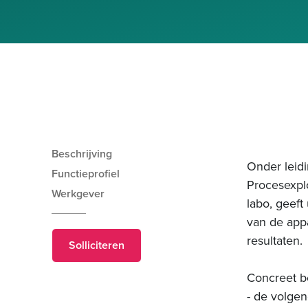
Beschrijving
Onder leid
Functieprofiel
Procesexplo
Werkgever
labo, geeft
van de appa
resultaten.
Solliciteren
Concreet be
- de volgen