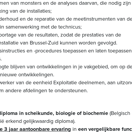
n van monsters en de analyses daarvan, die nodig zijn
ng van de installaties;
rhoud en de reparatie van de meetinstrumenten van d
s, in samenwerking met de technicus;
rtage van de resultaten, zodat de prestaties van de
nstallatie van Brussel-Zuid kunnen worden gevolgd.
dsinstructies en -procedures toepassen en laten toepassen
.
gte blijven van ontwikkelingen in je vakgebied, om op d
 nieuwe ontwikkelingen.
werker van de eenheid Exploitatie deelnemen, aan uitzond
om andere afdelingen te ondersteunen.
iploma in scheikunde, biologie of biochemie
(Belgisch
ië erkend gelijkwaardig diploma).
e 3 jaar aantoonbare ervaring
in
een vergelijkbare func