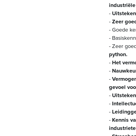
industriële
-
Uitsteke
-
Zeer goe
-
Goede ke
-
Basisken
- Zeer goe
python.
-
Het vermo
-
Nauwkeur
-
Vermogen 
gevoel voo
-
Uitsteken
-
Intellectu
-
Leidingge
-
Kennis va
industriete