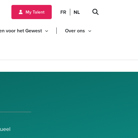
ud gaan
FR
NL
My Talent
en voor het Gewest
Over ons
tueel