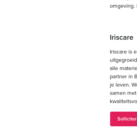
omgeving. H
Iriscare
Iriscare is
uitgegroeid
alle materi
partner in 
je leven. W
samen met 
kwaliteitsvo
Sollicite