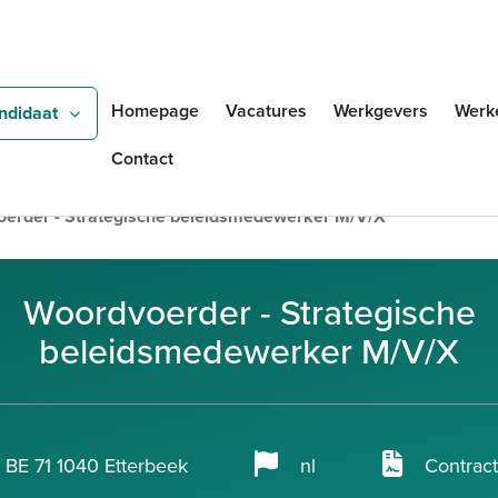
Overslaan en naar de inho
Zoeken
Homepage
Vacatures
Werkgevers
Werk
ndidaat
Contact
erder - Strategische beleidsmedewerker M/V/X
Woordvoerder - Strategische
beleidsmedewerker M/V/X
BE 71 1040 Etterbeek
nl
Contrac