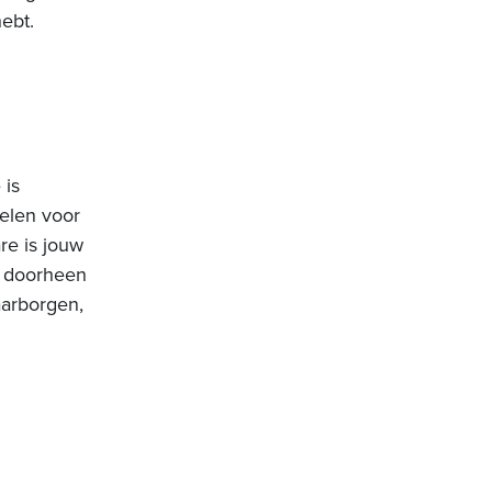
ebt.
 is
nelen voor
re is jouw
ij doorheen
aarborgen,