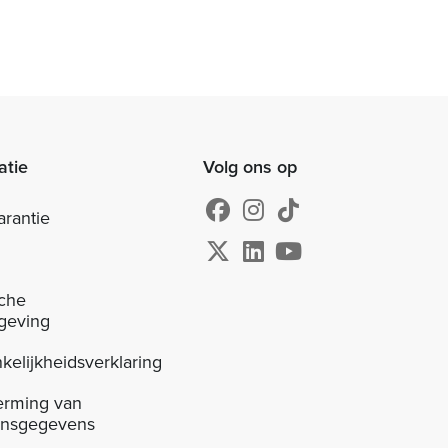
atie
Volg ons op
arantie
sche
geving
kelijkheidsverklaring
erming van
onsgegevens