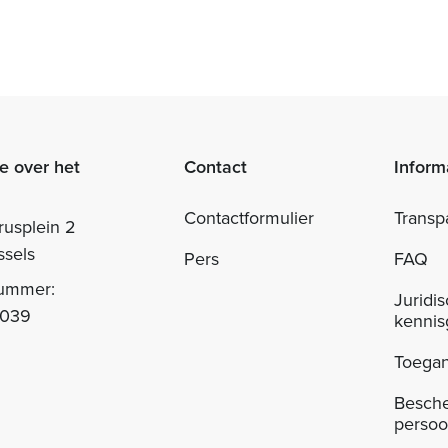
e over het
Contact
Inform
Contactformulier
Transp
rusplein 2
ssels
Pers
FAQ
nummer:
Juridi
.039
kennis
Toegan
Besch
perso