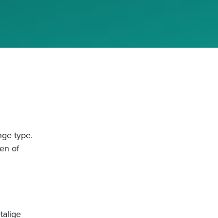
nge type.
een of
talige