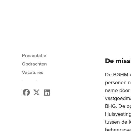
Presentatie
De miss
Opdrachten
Vacatures
De BGHM wi
personen m
name door 
vastgoedmaa
BHG. De op
Huisvestin
tussen de 
beheersove