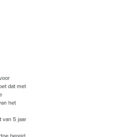
voor
oet dat met
e
van het
 van 5 jaar
toe bereid