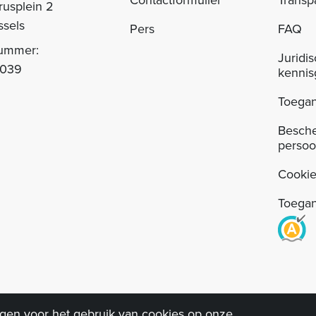
rusplein 2
ssels
Pers
FAQ
nummer:
Juridi
.039
kennis
Toegan
Besch
perso
Cookie
Toegan
agen voor het gebruik van cookies op onze