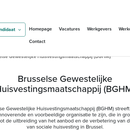
Overslaan en naar de inho
Zoeken
Homepage
Vacatures
Werkgevers
Werk
ndidaat
Contact
else Gewestelijke Huisvestingsmaatschappij (BGHM)
Brusselse Gewestelijke
uisvestingsmaatschappij (BGH
se Gewestelijke Huisvestingsmaatschappij (BGHM) streeft
nnoverende en voorbeeldige organisatie te zijn, die in gr
 tot de uitbreiding van het aanbod en de verbetering van de
van sociale huisvesting in Brussel.