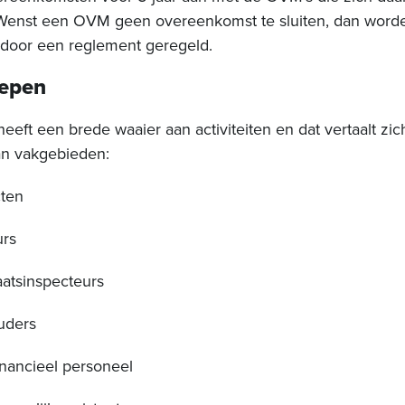
 Wenst een OVM geen overeenkomst te sluiten, dan word
n door een reglement geregeld.
oepen
ft een brede waaier aan activiteiten en dat vertaalt zic
an vakgebieden:
cten
urs
atsinspecteurs
uders
inancieel personeel