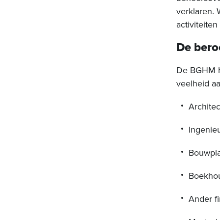
verklaren.
activiteite
De ber
De BGHM hee
veelheid a
Archite
Ingenie
Bouwpla
Boekho
Ander f