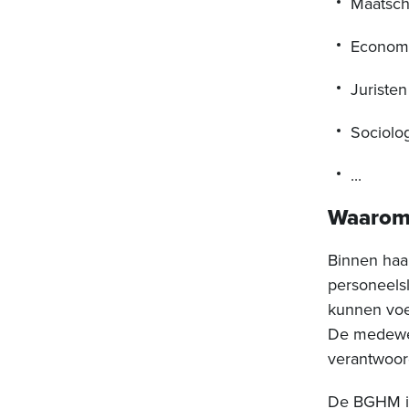
Maatsch
Econom
Juristen
Sociolo
...
Waarom 
Binnen haa
personeels
kunnen voel
De medewer
verantwoor
De BGHM is