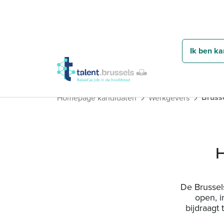
Ik ben ka
Bruss
Homepage kandidaten
Werkgevers
H
De Brussel
open, i
bijdraagt