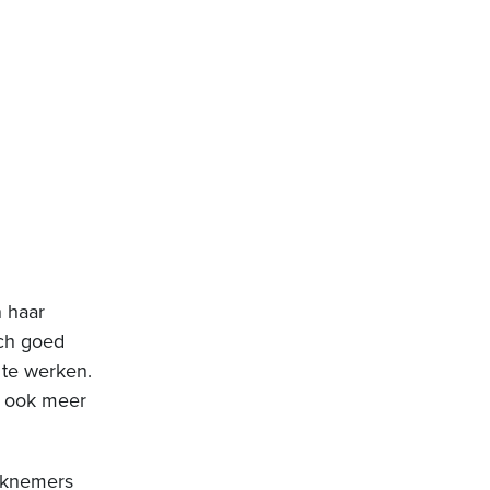
 haar
ch goed
 te werken.
j ook meer
rknemers