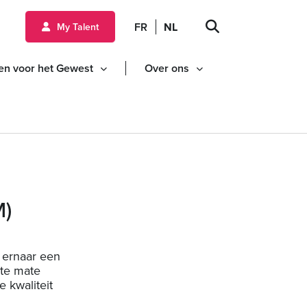
ud gaan
FR
NL
My Talent
en voor het Gewest
Over ons
M)
 ernaar een
ote mate
 kwaliteit