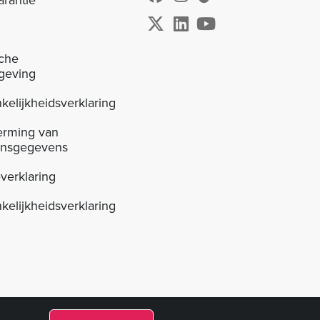
sche
geving
kelijkheidsverklaring
erming van
onsgegevens
verklaring
kelijkheidsverklaring