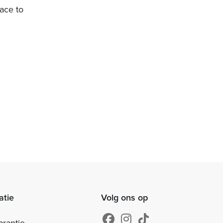
lace to
atie
Volg ons op
arantie