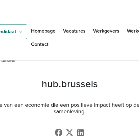
Overslaan en naar de inho
Zoeken
Homepage
Vacatures
Werkgevers
Werk
ndidaat
Contact
russels
hub.brussels
e van een economie die een positieve impact heeft op d
samenleving.