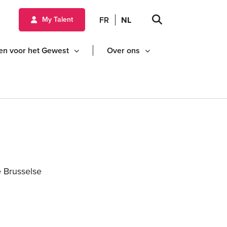
ud gaan
FR
NL
My Talent
en voor het Gewest
Over ons
e Brusselse