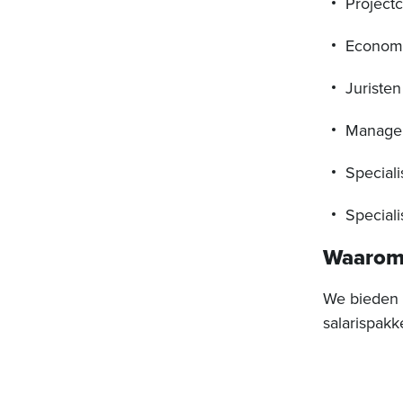
Project
Econom
Juristen
Manage
Special
Special
Waarom 
We bieden 
salarispakk