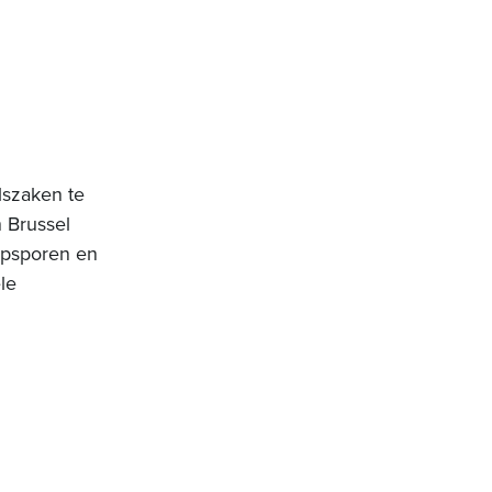
lszaken te
 Brussel
 opsporen en
le